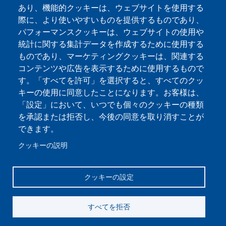
田区平河町1-3-6、代表取締役：湯座 聡）】は、
あり、機能的クッキーは、ウェブサイトを使用する
自社開発の業務基盤サービス「TAYURA Base」に
際に、より使いやすいものを提供するものであり、
おいて、新たにデザイン環境を備えた 「TAYURA
パフォーマンスクッキーは、ウェブサイトの使用や
Canvas」 を2025年10月上旬より提供開始いたし
統計に関する集計データを作成するために使用する
ます。
ものであり、マーケティングクッキーは、関連する
コンテンツや広告を表示するために使用するもので
す。「すべてを許可」を選択すると、すべてのクッ
Read More
キーの使用に同意したことになります。お客様は、
「設定」において、いつでも個々のクッキーの種類
を承認または拒否し、今後の同意を取り消すことが
ページ送り
できます。
次ページ
1 ページ
››
クッキーの説明
クッキーの設定
フッター
お問い合わせ
プライバシーポリシー
会社情報
すべてを拒否