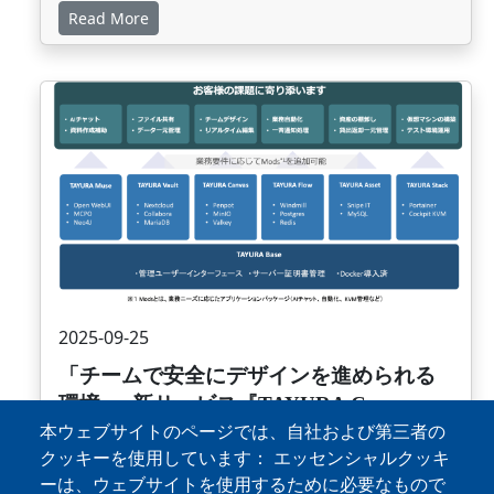
Read More
画像
2025-09-25
「チームで安全にデザインを進められる
環境 ― 新サービス『TAYURA Canvas』
本ウェブサイトのページでは、自社および第三者の
を提供開始」
クッキーを使用しています： エッセンシャルクッキ
【株式会社プルーブマインド（本社：東京都千代
ーは、ウェブサイトを使用するために必要なもので