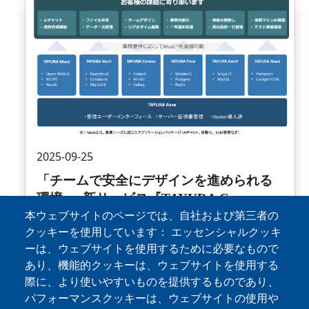
画像
2025-09-25
「チームで安全にデザインを進められる
環境 ― 新サービス『TAYURA Canvas』
本ウェブサイトのページでは、自社および第三者の
を提供開始」
クッキーを使用しています： エッセンシャルクッキ
【株式会社プルーブマインド（本社：東京都千代
ーは、ウェブサイトを使用するために必要なもので
田区平河町1-3-6、代表取締役：湯座 聡）】は、
あり、機能的クッキーは、ウェブサイトを使用する
自社開発の業務基盤サービス「TAYURA Base」に
際に、より使いやすいものを提供するものであり、
おいて、新たにデザイン環境を備えた 「TAYURA
パフォーマンスクッキーは、ウェブサイトの使用や